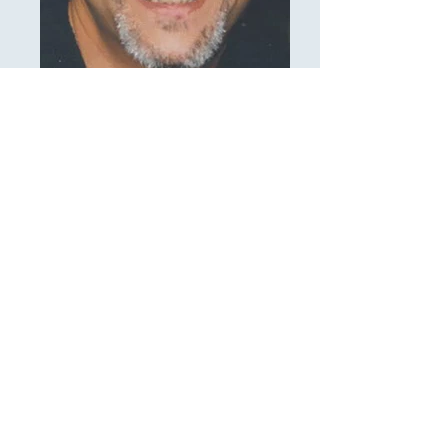
leo,lo stilista
i fratelli Fabrizio